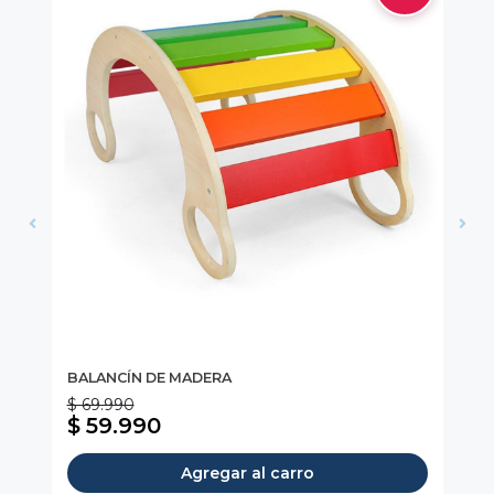
BALANCÍN DE MADERA
Tr
$ 69.990
$ 
$ 59.990
$
Agregar al carro