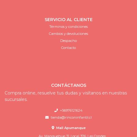
SERVICIO AL CLIENTE
Términos y condiciones
Cambios y devoluciones
Despacho
Contacto
CONTÁCTANOS
Compra online, resuelve tus dudas y visítanos en nuestras
sucursales.
+56976121624
tienda@rinconinfantil.cl
Mall Apumanque
Av. Manquehue 31, Local 376, Las Condes