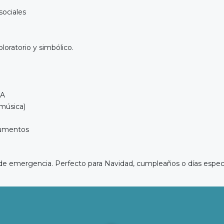
sociales
oratorio y simbólico.
PA
 música)
trumentos
 de emergencia. Perfecto para Navidad, cumpleaños o días especia