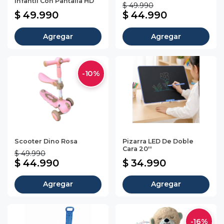
Infantil Con Pantalla HD
$ 49.990
$ 49.990
$ 44.990
Agregar
Agregar
-10%
Scooter Dino Rosa
Pizarra LED De Doble
Cara 20''
$ 49.990
$ 44.990
$ 34.990
Agregar
Agregar
-16%