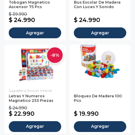
Tobogan Magnetico
Bus Escolar De Madera
Ascensor 75 Pcs
Con Luces Y Sonido
$ 39.990
$ 24.990
$ 24.990
Agregar
Agregar
-8%
Jugueteria Rincon Infantil
Letras Y Numeros
Bloques De Madera 100
Magnetico 253 Piezas
Pcs
$ 24.990
$ 22.990
$ 19.990
Agregar
Agregar