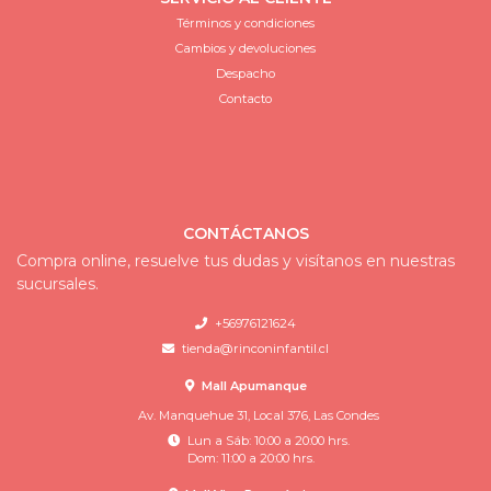
Términos y condiciones
Cambios y devoluciones
Despacho
Contacto
CONTÁCTANOS
Compra online, resuelve tus dudas y visítanos en nuestras
sucursales.
+56976121624
tienda@rinconinfantil.cl
Mall Apumanque
Av. Manquehue 31, Local 376, Las Condes
Lun a Sáb: 10:00 a 20:00 hrs.
Dom: 11:00 a 20:00 hrs.