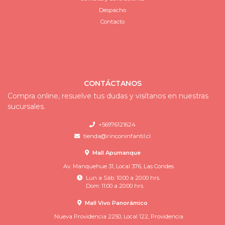
Despacho
Contacto
CONTÁCTANOS
Compra online, resuelve tus dudas y visítanos en nuestras
sucursales.
+56976121624
tienda@rinconinfantil.cl
Mall Apumanque
Av. Manquehue 31, Local 376, Las Condes
Lun a Sáb: 10:00 a 20:00 hrs.
Dom: 11:00 a 20:00 hrs.
Mall Vivo Panorámico
Nueva Providencia 2250, Local 122, Providencia