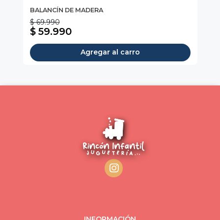
BALANCÍN DE MADERA
Si
$ 69.990
$ 59.990
$
Agregar al carro
INFORMACIÓN