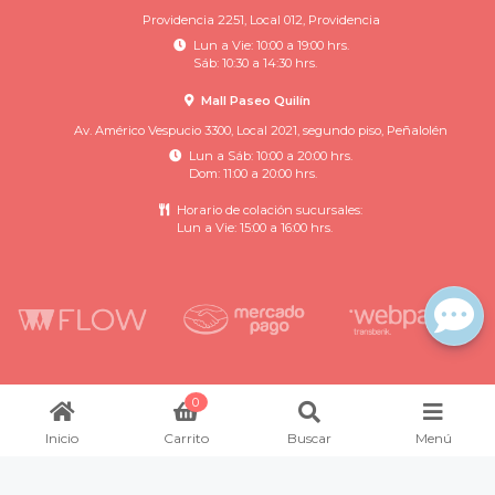
Providencia 2251, Local 012, Providencia
Lun a Vie: 10:00 a 19:00 hrs.
Sáb: 10:30 a 14:30 hrs.
Mall Paseo Quilín
Av. Américo Vespucio 3300, Local 2021, segundo piso, Peñalolén
Lun a Sáb: 10:00 a 20:00 hrs.
Dom: 11:00 a 20:00 hrs.
Horario de colación sucursales:
Lun a Vie: 15:00 a 16:00 hrs.
Rincon Infantil © 2026
0
Inicio
Carrito
Buscar
Menú